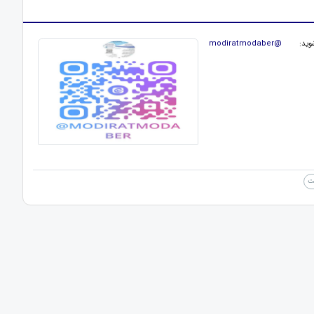
و شوید:
modiratmodaber@
ت