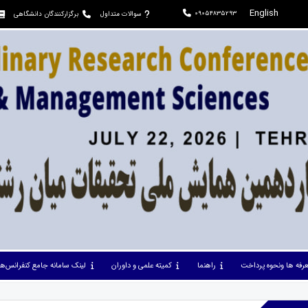
English
09054835293
سوالات متداول
برگزارکنندگان دانشگاهی
عرفه ها ونحوه پرداخت
راهنما
کمیته علمی و داوران
لینک سامانه جامع کنفرانس‌ها