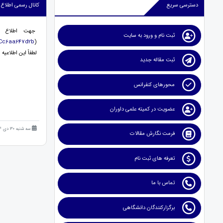
دسترسی سریع
کانال رسمی اطلاع ر
جهت اطلاع از
ثبت نام و ورود به سایت
0Cc6aa647d2b
)
لطفاً این اطلاعیه
ثبت مقاله جدید
محورهای کنفرانس
عضویت در کمیته علمی داوران
سه شنبه 30 دی 1404 (6 ماه قبل )
فرمت نگارش مقالات
تعرفه های ثبت نام
تماس با ما
برگزارکنندگان دانشگاهی