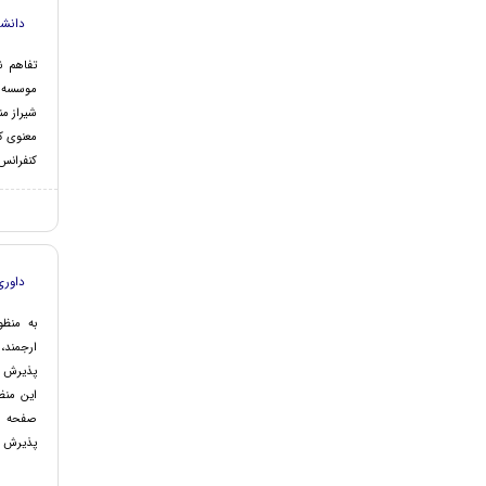
دانشگ
تفاهم 
موسسه 
شیراز من
معنوی ک
کنفرانس
داوری
به منظو
ارجمند،
پذیرش ز
این منظ
صفحه کا
پذیرش یا