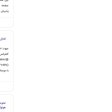
این منظ
صفحه کا
پذیرش یا
کانال
جهت اطلا
کنفران
aber@
با دوستا
نحوه
هولوگ