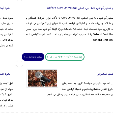
ور گواهی نامه بین المللی Oxford Cert Universal
نحوه ثبت
امکان صدور گواهی نامه بین المللی Oxford Cert Universal برای شرکت کنندگان و
نحوه ثبت خد
ن مقالات پذیرفته شده در کنفرانس فراهم شد.متقاضیان این کنفرانس می توانند
طریق سایت 
 کاربری خود قسمت ثبت خدمات/ خدمات ویژه گزینه گواهی نامه بین المللی
خدمات کلیک 
Oxford Cert Universal را انتخاب و تعرفه مربوطه را پرداخت کنند. نمونه گواهی نامه
کنفرانس ارسا
Oxford Cert Unive
مقاله انتخا
شده در بخش 
چهارشنبه 26 آبان 1400 (4 سال قبل )
بیشتر بخوانید ... !
دیر سخنرانی...........
نحوه اطل
 تصمیم شورای سیاستگذاری، به سخنرانان
قابل توجه پ
لوح تقدیر سخنرانی تقدیم و همراه گواهی نامه
خود، از طری
 مجموعه مقالات به نشانی پستی افراد مزبور ارسال می شود.
داوری کلیک ک
مقاله ثبت خ
فیش را در ق