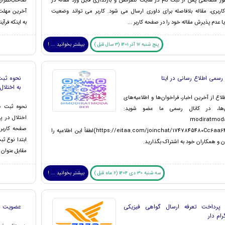
ور متقاضی پس از ثبت نام در سایت کنفرانس و بارگذاری فایل ورد مقاله در
صاحب‌نظران 
ربری، مقاله بلافاصله برای داوری ارسال می شود. کاربر می تواند وضعیت
آخرین مهلت ا
 عدم پذیرش مقاله خود را در صفحه کاربر ...
به اینکه فرآی
پنج شنبه 17 آذر 1401 (3 سال قبل )
بیشتر بخوانید ... !
 رسمی اطلاع رسانی در ایتا
نحوه ثبت
به اختلال
ع از آخرین اخبار، فراخوان‌ها و اطلاعیه‌های
نحوه ثبت خ
س‌ها، در کانال رسمی ما عضو شوید:
modiratmod
(https://eitaa.com/joinchat/1747845480Cc6aa647d2b)لطفاً این اطلاعیه را
ابتدا نوع ثب
ن و همکاران خود به اشتراک بگذارید.
مقابل عنوان 
سه شنبه 30 دی 1404 (6 ماه قبل )
بیشتر بخوانید ... !
 پرداخت تعرفه ارسال گواهی فیزیکی
عضویت در 
رام دار