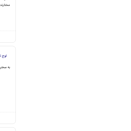
مختارند.
لوح ت
به سخنرا