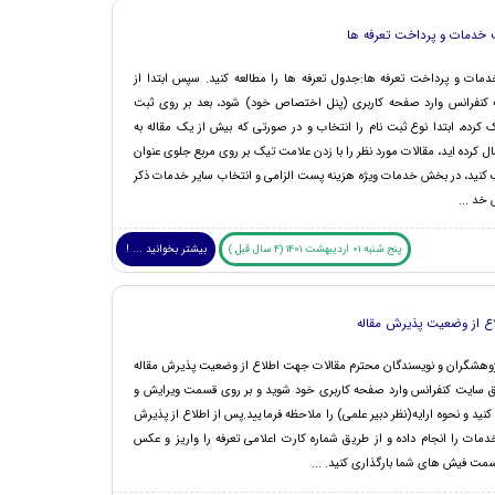
 خدمات و پرداخت تعرفه ها
مات و پرداخت تعرفه ها:جدول تعرفه ها را مطالعه کنید. سپس ابتدا از
کنفرانس وارد صفحه کاربری (پنل اختصاص خود) شود، بعد بر روی ثبت
کرده، ابتدا نوع ثبت نام را انتخاب و در صورتی که بیش از یک مقاله به
ل کرده اید، مقالات مورد نظر را با زدن علامت تیک بر روی مربع جلوی عنوان
ب کنید، در بخش خدمات ویژه هزینه پست الزامی و انتخاب سایر خدمات ذکر
خد ...
پنج شنبه 01 اردیبهشت 1401 (4 سال قبل )
بیشتر بخوانید ... !
اع از وضعیت پذیرش مقاله
ژوهشگران و نویسندگان محترم مقالات جهت اطلاع از وضعیت پذیرش مقاله
ق سایت کنفرانس وارد صفحه کاربری خود شوید و بر روی قسمت ویرایش و
نید و نحوه ارایه(نظر دبیر علمی) را ملاحظه فرمایید.پس از اطلاع از پذیرش
دمات را انجام داده و از طریق شماره کارت اعلامی تعرفه را واریز و عکس
سمت فیش های شما بارگذاری کنید. ...