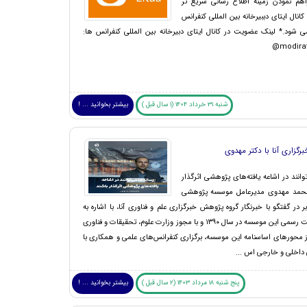
اهم نمودن زمینه اطلاع رسانی سریع تر
کانال ایتای دببیرخانه بین المللی کنفرانس
 شود.* لینک عضویت در کانال ایتای دبیرخانه بین المللی کنفرانس ها:
modira
شنبه 31 خرداد 1404 (1 سال قبل )
بیشتر بخوانید ... !
رگزاری آنا با دکتر مهدوی
توانند در اشاعه یافته‌های پژوهشی اثرگذار
لمحمد مهدوی مدیرعامل موسسه پژوهشی
در گفتگو با خبرنگار گروه پژوهش خبرگزاری علم و فناوری آنا، با اشاره به
تاسیس و ثبت رسمی این موسسه در سال ۱۳۹۰ و با مجوز وزارت علوم، تحقیقات و فناوری
 محور‌های اساسنامه این موسسه، برگزاری کنفرانس‌های علمی و همکاری با
داخلی و خارجی اس ...
پنج شنبه 18 مرداد 1403 (2 سال قبل )
بیشتر بخوانید ... !