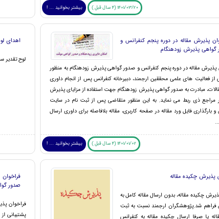
1401/03/20 (4 سال قبل )
بیشتر بخوانید ... !
ان پذیرش مقاله در دوره پنجم کنفرانس و
اهدای لو
 گواهی پذیرش زودهنگام
لوح تقدیر سخ
 پذیرش مقاله در دوره پنجم کنفرانس و صدور گواهی پذیرش زودهنگام به منظور
ی از فعالیت های علمی محققین ارجمند، دبیرخانه کنفرانس پس از انجام داوری
الات، مبادرت به صدور گواهی پذیرش زودهنگام جهت استفاده از مزایای پذیرش
ر مراجع ذی ربط می نماید. به این منظور متقاضی پس از ثبت نام در سایت
و بارگذاری فایل ورد مقاله در صفحه کاربری، مقاله بلافاصله برای داوری ارسال
.
1401/01/02 (4 سال قبل )
بیشتر بخوانید ... !
 پذیرش چکیده مقاله
فراخوان 
صدور گوا
یرش چکیده مقاله، بدون ارسال مقاله کامل به
فراخوان پذی
 فراهم شد.پژوهشگران ارجمند نسبت به ثبت
پشتیبانی از
اله یا صرفا ارسال چکیده مقاله به کنفرانس