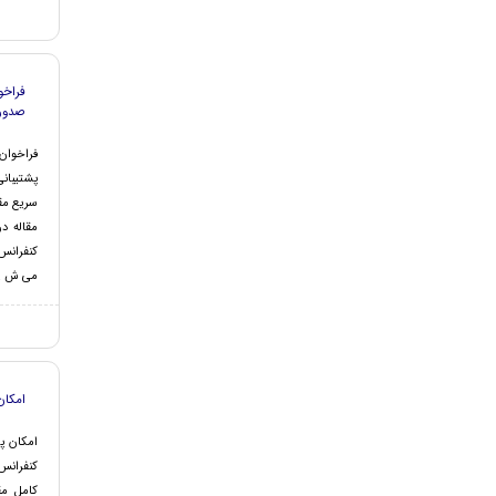
فراخو
صدور
فراخوان
پشتیبان
سریع مق
مقاله د
کنفرانس 
می ش ..
امکان
امکان پذ
کنفرانس
کامل مق