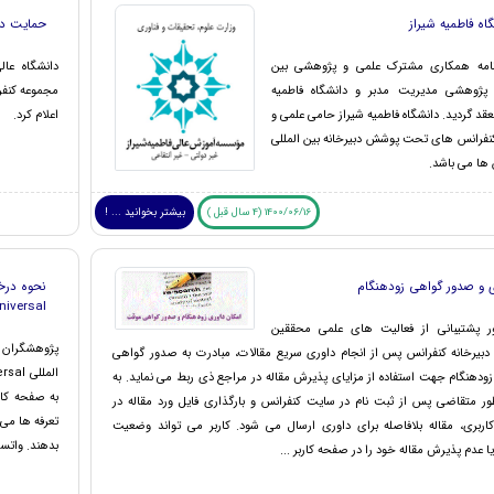
اه فاطمیه شیراز
حمایت دا
نامه همکاری مشترک علمی و پژوهشی بین
دانشگاه عا
پژوهشی مدیریت مدبر و دانشگاه فاطمیه
مجموعه کنفر
عقد گردید. دانشگاه فاطمیه شیراز حامی علمی و
اعلام کرد.
نفرانس های تحت پوشش دبیرخانه بین المللی
 ها می باشد.
1400/06/16 (4 سال قبل )
بیشتر بخوانید ... !
 و صدور گواهی زودهنگام
t Universal
ر پشتیبانی از فعالیت های علمی محققین
پژوهشگران ع
 دبیرخانه کنفرانس پس از انجام داوری سریع مقالات، مبادرت به صدور گواهی
ودهنگام جهت استفاده از مزایای پذیرش مقاله در مراجع ذی ربط می نماید. به
به صفحه کا
ور متقاضی پس از ثبت نام در سایت کنفرانس و بارگذاری فایل ورد مقاله در
تعرفه ها می 
ربری، مقاله بلافاصله برای داوری ارسال می شود. کاربر می تواند وضعیت
بدهند. واتساپ / 
 عدم پذیرش مقاله خود را در صفحه کاربر ...