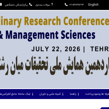
English
09054835293
سوالات متداول
برگزارکنندگان دانشگاهی
عرفه ها ونحوه پرداخت
راهنما
کمیته علمی و داوران
لینک سامانه جامع کنفرانس‌ها