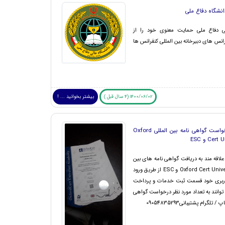
نشگاه دفاع ملی
لی دفاع ملی حمایت معنوی خود را از
انس های دبیرخانه بین المللی کنفرانس ها
1400/06/02 (4 سال قبل )
بیشتر بخوانید ... !
نحوه درخواست گواهی نامه بین المللی Oxford
Cer و ESC
لاقه مند به دریافت گواهی نامه های بین
المللی Oxford Cert Universal و ESC از طریق ورود
ربری خود قسمت ثبت خدمات و پرداخت
توانند به تعداد مورد نظر درخواست گواهی
تلگرام پشتیبانی09054835293