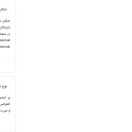
امکان صد
دارندگا
در صفحه
rsal ...
لوح تق
بر اساس
کنفرانس 
و سی دی