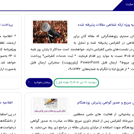
 سایت
یه ویژه ارائه شفاهی مقالات پذیرفته شده
پرداخت ت
ان محترم، پژوهشگرانی که مقاله آنان برای
* اطلاعیه 
فاهی در کنفرانس پذیرفته شده و تمایل به
 در نشست‌های علمی کنفرانس دارند، خواهشمند است حداکثر تا پایان روز شنبه
۲۷ تیرماه ۱۴۰۵ نسبت به موارد زیر اقدام فرمایند: * ثبت خدمات کنفرانس* پرداخت
تا 23 ب
تعرفه‌های مربوط* ارسال فایل PowerPoint (پاورپوینت) سخنرانی ارسال فایل
 * از طریق ایتا یا تلگرام به شماره‌های: 09017242 ...
به‌صورت ارائ
دوشنبه 22 تیر 1405 (3 هفته قبل )
بیشتر بخوانید ... !
 سریع و صدور گواهی پذیرش زودهنگام
اطلاعیه د
ر پشتیبانی از فعالیت های علمی محققین
در پی استقب
 دبیرخانه کنفرانس پس از انجام داوری سریع مقالات، مبادرت به صدور گواهی
از دانشگاه‌
ودهنگام جهت استفاده از مزایای پذیرش مقاله در مراجع ذی ربط می نماید. به
درخواست‌ها