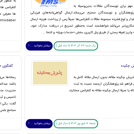
به منظور فر
 مهم برای نویسندگان مقالات بدین‌وسیله به
کنفرانس ها؛ 
ژوهشگران و نویسندگان محترم می‌رساند:ارسال گواهی‌نامه‌های فیزیکی
ها معرفی می
‌دار و لوح فشرده مجموعه مقالات کنفرانس‌ها صرفاً پس از پرداخت هزینه ارسال
tmodaber@
کان‌پذیر می‌باشد.خواهشمند است به‌منظور تسریع در دریافت مدارک خود،
واریز تعرفه پستی از طریق پنل کاربری، بخش «خدمات ویژه» و انتخا ...
یک شنبه 23 آذر 1404 (7 ماه قبل )
بیشتر بخوانید ... !
ش چکیده
گفتگوی خب
یرش چکیده مقاله، بدون ارسال مقاله کامل به
رسانه‌ها می‌
 فراهم شد.پژوهشگران ارجمند نسبت به ثبت
باشند عبدا
له یا صرفا ارسال چکیده مقاله به کنفرانس مختارند.
مدیریت مدبر 
گفت: یکی از
مجامع علمی 
جمعه 16 شهریور 1403 (1 سال قبل )
بیشتر بخوانید ... !