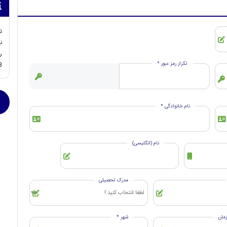
ت
ن
ر
تکرار رمز عبور *
3
نام خانوادگی *
نام (انگلیسی)
مدرک تحصیلی
مان
شهر *