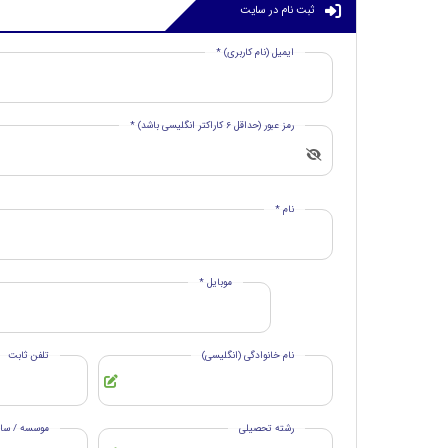
ثبت نام در سایت
ایمیل (نام کاربری) *
رمز عبور (حداقل 6 کاراکتر انگلیسی باشد) *
نام *
موبایل *
نام خانوادگی (انگلیسی)
تلفن ثابت
رشته تحصیلی
موسسه / ساز