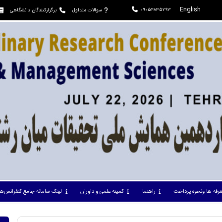
English
09054835293
سوالات متداول
برگزارکنندگان دانشگاهی
عرفه ها ونحوه پرداخت
راهنما
کمیته علمی و داوران
لینک سامانه جامع کنفرانس‌ها