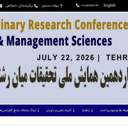
English
09054835293
سوالات متداول
برگزارکنندگان دانشگاهی
عرفه ها ونحوه پرداخت
راهنما
کمیته علمی و داوران
لینک سامانه جامع کنفرانس‌ها