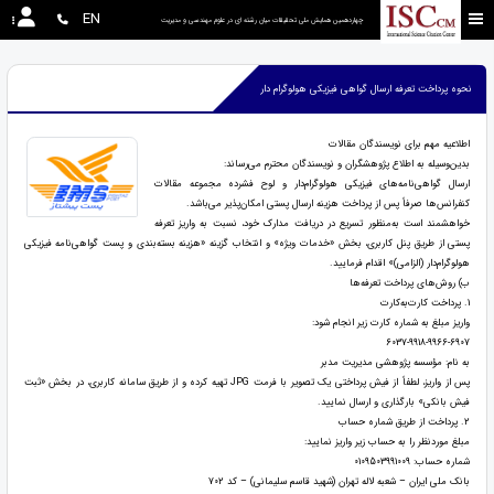
EN
چهاردهمین همایش ملی تحقیقات میان رشته ای در علوم مهندسی و مدیریت
نحوه پرداخت تعرفه ارسال گواهی فیزیکی هولوگرام دار
اطلاعیه مهم برای نویسندگان مقالات
بدین‌وسیله به اطلاع پژوهشگران و نویسندگان محترم می‌رساند:
ارسال گواهی‌نامه‌های فیزیکی هولوگرام‌دار و لوح فشرده مجموعه مقالات
کنفرانس‌ها صرفاً پس از پرداخت هزینه ارسال پستی امکان‌پذیر می‌باشد.
خواهشمند است به‌منظور تسریع در دریافت مدارک خود، نسبت به واریز تعرفه
پستی از طریق پنل کاربری، بخش «خدمات ویژه» و انتخاب گزینه «هزینه بسته‌بندی و پست گواهی‌نامه فیزیکی
هولوگرام‌دار (الزامی)» اقدام فرمایید.
ب) روش‌های پرداخت تعرفه‌ها
1. پرداخت کارت‌به‌کارت
واریز مبلغ به شماره کارت زیر انجام شود:
6037-9918-9966-6907
به نام: مؤسسه پژوهشی مدیریت مدبر
پس از واریز، لطفاً از فیش پرداختی یک تصویر با فرمت JPG تهیه کرده و از طریق سامانه کاربری، در بخش «ثبت
فیش بانکی» بارگذاری و ارسال نمایید.
2. پرداخت از طریق شماره حساب
مبلغ موردنظر را به حساب زیر واریز نمایید:
شماره حساب: 0109503991009
بانک ملی ایران – شعبه لاله تهران (شهید قاسم سلیمانی) – کد 702