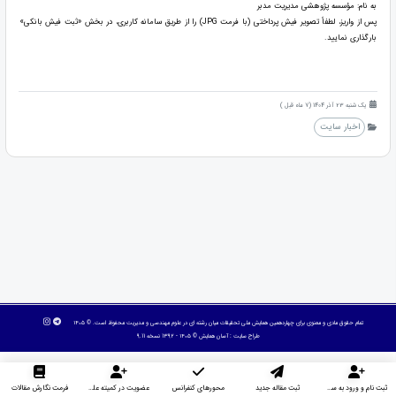
به نام: مؤسسه پژوهشی مدیریت مدبر
پس از واریز، لطفاً تصویر فیش پرداختی (با فرمت JPG) را از طریق سامانه کاربری، در بخش «ثبت فیش بانکی»
بارگذاری نمایید.
یک شنبه 23 آذر 1404 (7 ماه قبل )
اخبار سایت
تمام حقوق مادی و معنوی برای چهاردهمین همایش ملی تحقیقات میان رشته ای در علوم مهندسی و مدیریت محفوظ است. © ۱۴۰۵
طراح سایت :
آسان همایش
© ۱۴۰۵ - 1392 نسخه 9.11
ثبت نام و ورود به سایت
ثبت مقاله جدید
محورهای کنفرانس
عضویت در کمیته علمی داوران
فرمت نگارش مقالات