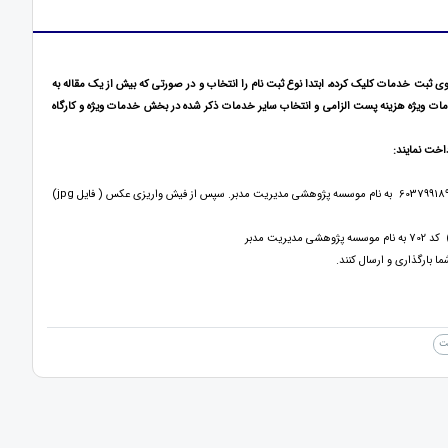
 ثبت خدمات کلیک کرده، ابتدا نوع ثبت نام را انتخاب و در صورتی که بیش از یک مقاله به
خدمات ویژه هزینه پست الزامی و انتخاب سایر خدمات ذکر شده در بخش خدمات ویژه و کارگاه
اخت نمایند:
1. روش پرداخت کارت به کارت ( از طریق اپلیکیشن پرداخت یا از طریق دستگاه خودپرداز): واریز به شماره کارت 6037991899666907 به نام موسسه پژوهشی مدیریت مدبر. سپس از فیش واریزی عکس ( فایل jpg)
ت