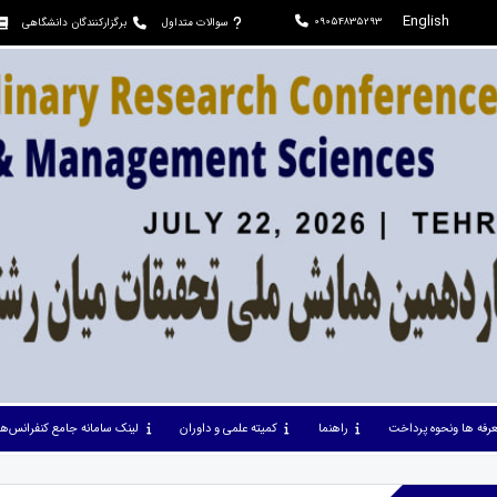
English
09054835293
سوالات متداول
برگزارکنندگان دانشگاهی
عرفه ها ونحوه پرداخت
راهنما
کمیته علمی و داوران
لینک سامانه جامع کنفرانس‌ها