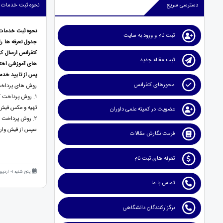
دسترسی سریع
نحوه ثبت خدمات و
نحوه ثبت خدمات 
ثبت نام و ورود به سایت
جدول تعرفه ها را
کنفرانس ارسال کر
ثبت مقاله جدید
های آموزشی اختی
پس از تایید خدم
محورهای کنفرانس
روش های پرداخت 
تهیه و عکس فیش و
عضویت در کمیته علمی داوران
2. روش پرداخت به شماره حساب: واریز به حساب شماره 0109503991009 بانک ملی شعبه لاله تهران( شهید قاسم سلیمانی) کد 702 به نام موسسه پژوهشی مدیریت مدبر
سپس از فیش واریزی عکس ( فایل jpg) تهیه و عکس فیش واریزی را از طر
فرمت نگارش مقالات
تعرفه های ثبت نام
پنج شنبه 01 اردیبهشت 1401 (4 سال قبل )
تماس با ما
برگزارکنندگان دانشگاهی